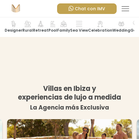
Chat con IMV
Pool
Designer
Rural
Retreat
Family
Sea View
Celebration
Wedding
Gol
Villas en Ibiza y
experiencias de lujo a medida
La Agencia más Exclusiva