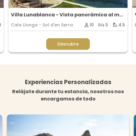
Villa Lunablanca - Vista panorámica al mar de Ibiza
0
Cala Llonga - Sol d'en Serra
10
5
4.5
Descubre
Experiencias Personalizadas
Relájate durante tu estancia, nosotros nos
encargamos de todo