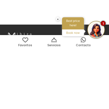
×
Best price
1
here!
Book now
Favoritos
Servicios
Contacto
Avenida Pedro Matutes Noguera 109
Local 3, 07800, Ibiza, ES
Buscar en el mapa
Teléfono:
+34 971 199 178
Email:
info@ibizamyvilla.com
Legal