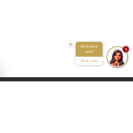
×
Best price
1
here!
Book now
Avenida Pedro Matutes Noguera 109
Local 3, 07800, Ibiza, ES
Buscar en el mapa
Teléfono:
+34 971 199 178